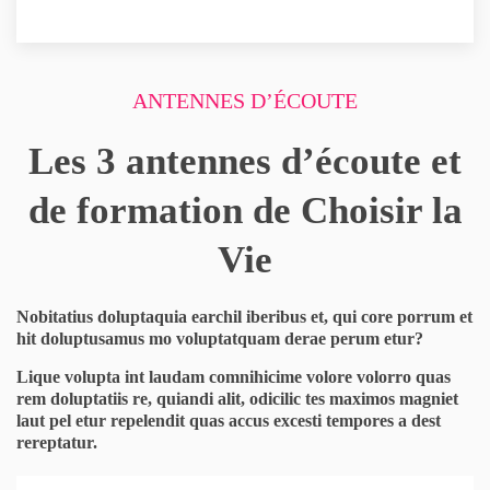
ANTENNES D’ÉCOUTE
Les 3 antennes d’écoute et
de formation de Choisir la
Vie
Nobitatius doluptaquia earchil iberibus et, qui core porrum et
hit doluptusamus mo voluptatquam derae perum etur?
Lique volupta int laudam comnihicime volore volorro quas
rem doluptatiis re, quiandi alit, odicilic tes maximos magniet
laut pel etur repelendit quas accus excesti tempores a dest
rereptatur.